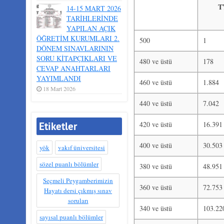
T
14-15 MART 2026
TARİHLERİNDE
YAPILAN AÇIK
ÖĞRETİM KURUMLARI 2.
500
1
DÖNEM SINAVLARININ
SORU KİTAPÇIKLARI VE
480 ve üstü
178
CEVAP ANAHTARLARI
YAYIMLANDI
460 ve üstü
1.884
18 Mart 2026
440 ve üstü
7.042
Etiketler
420 ve üstü
16.391
400 ve üstü
30.503
yök
vakıf üniversitesi
sözel puanlı bölümler
380 ve üstü
48.951
Seçmeli Peygamberimizin
360 ve üstü
72.753
Hayatı dersi çıkmış sınav
soruları
340 ve üstü
103.22
sayısal puanlı bölümler