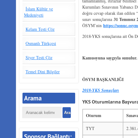
tamamlanmış, itirazlar bilimsel 
Kurumları Sınavının Yabancı Di
İslam Kültür ve
doğru cevap olarak ilan edilen 
Medeniyeti
31 Temmuz 
sınav sonuçlarına
https://sonuc.osym
ÖSYM’nin
Kelam Testi Çöz
2018-YKS sonuçlarına ait Ön D
Osmanlı Türkçesi
Siyer Testi Çöz
Kamuoyuna saygıyla sunulur.
Temel Dini Bilgiler
ÖSYM BAŞKANLIĞI
2018-YKS Sonuçları
Arama
YKS Oturumlarına Başvuran
Oturum
Sınav
TYT
2.381
Sponsor Bağlantı: