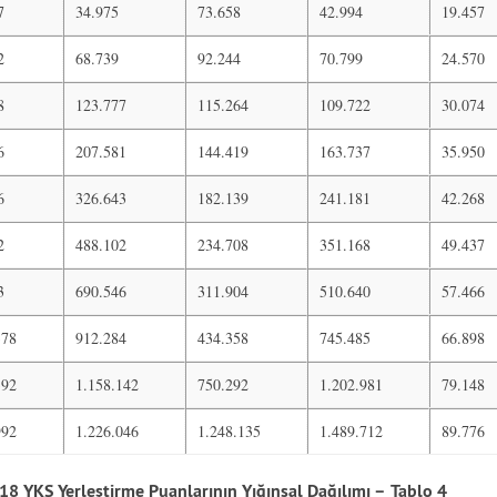
7
34.975
73.658
42.994
19.457
2
68.739
92.244
70.799
24.570
8
123.777
115.264
109.722
30.074
6
207.581
144.419
163.737
35.950
6
326.643
182.139
241.181
42.268
2
488.102
234.708
351.168
49.437
3
690.546
311.904
510.640
57.466
378
912.284
434.358
745.485
66.898
392
1.158.142
750.292
1.202.981
79.148
992
1.226.046
1.248.135
1.489.712
89.776
8 YKS Yerleştirme Puanlarının Yığınsal Dağılımı –
Tablo 4