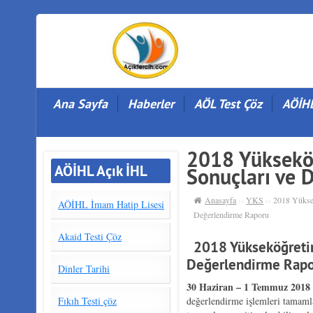
Ana Sayfa
Haberler
AÖL Test Çöz
AÖİHL
2018 Yüksekö
AÖİHL Açık İHL
Sonuçları ve 
Anasayfa
››
YKS
››
2018 Yükse
AÖİHL İmam Hatip Lisesi
Değerlendirme Raporu
Akaid Testi Çöz
2018 Yükseköğretim
Değerlendirme Rap
Dinler Tarihi
30 Haziran – 1 Temmuz 2018
Fıkıh Testi çöz
değerlendirme işlemleri tamaml