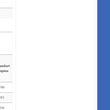
andart
Sapma
740
051
936