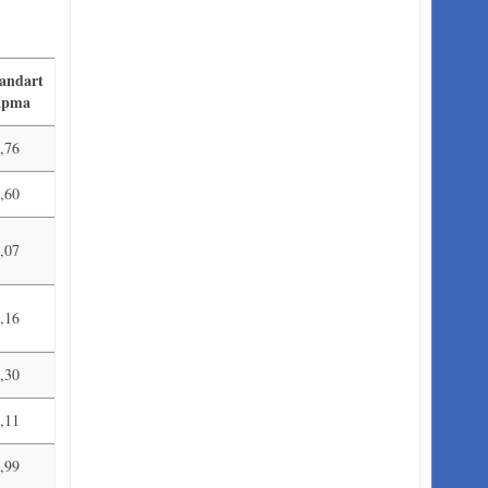
andart
apma
,76
,60
,07
,16
,30
,11
,99