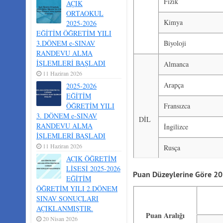
Fizik
AÇIK
ORTAOKUL
Kimya
2025-2026
EĞİTİM ÖĞRETİM YILI
3.DÖNEM e-SINAV
Biyoloji
RANDEVU ALMA
İŞLEMLERİ BAŞLADI
Almanca
11 Haziran 2026
Arapça
2025-2026
EĞİTİM
ÖĞRETİM YILI
Fransızca
3. DÖNEM e-SINAV
DİL
RANDEVU ALMA
İngilizce
İŞLEMLERİ BAŞLADI
11 Haziran 2026
Rusça
AÇIK ÖĞRETİM
LİSESİ 2025-2026
Puan Düzeylerine Göre 201
EĞİTİM
ÖĞRETİM YILI 2.DÖNEM
SINAV SONUÇLARI
AÇIKLANMIŞTIR.
Puan Aralığı
20 Nisan 2026