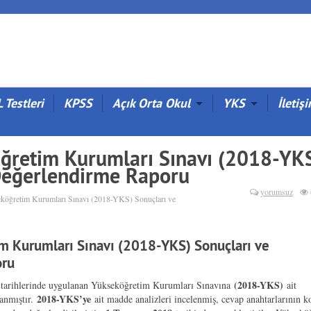
 Testleri
KPSS
Açık Orta Okul
YKS
İletiş
ğretim Kurumları Sınavı (2018-YK
Değerlendirme Raporu
yorumsuz
köğretim Kurumları Sınavı (2018-YKS) Sonuçları ve
 Kurumları Sınavı (2018-YKS) Sonuçları ve
oru
(2018-YKS)
tarihlerinde uygulanan Yükseköğretim Kurumları Sınavına
ait
2018-YKS’ye
anmıştır.
ait madde analizleri incelenmiş, cevap anahtarlarının ko