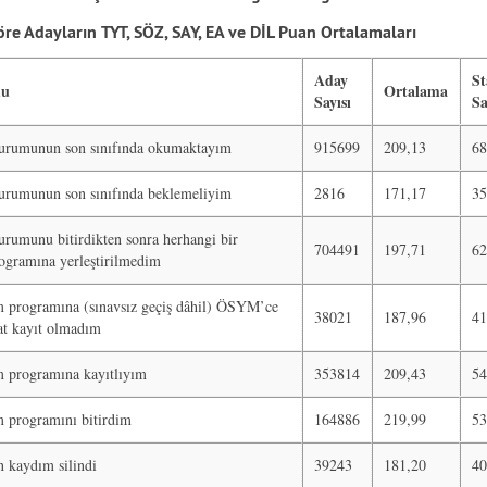
e Adayların TYT, SÖZ, SAY, EA ve DİL Puan Ortalamaları
Aday
St
mu
Ortalama
Sayısı
S
kurumunun son sınıfında okumaktayım
915699
209,13
68
kurumunun son sınıfında beklemeliyim
2816
171,17
35
urumunu bitirdikten sonra herhangi bir
704491
197,71
62
ogramına yerleştirilmedim
m programına (sınavsız geçiş dâhil) ÖSYM’ce
38021
187,96
41
kat kayıt olmadım
m programına kayıtlıyım
353814
209,43
54
m programını bitirdim
164886
219,99
53
 kaydım silindi
39243
181,20
40