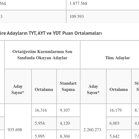
.564
1.877.568
23
109.593
re Adayların TYT, AYT ve YDT Puan Ortalamaları
Ortaöğretim Kurumlarının Son
Sınıfında Okuyan Adaylar
Tüm Adaylar
Standart
St
Aday
Aday
Ortalama
Sapma
Ortalama
Sayısı*
Sayısı*
16,316
9,107
16,179
8,
5,954
4,120
6,003
4,
935.698
2.260.273
5,995
8,304
5,642
7,