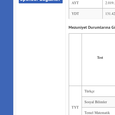
AYT
2.019
YDT
131.4
Mezuniyet Durumlarına Gö
Test
Türkçe
Sosyal Bilimler
TYT
Temel Matematik