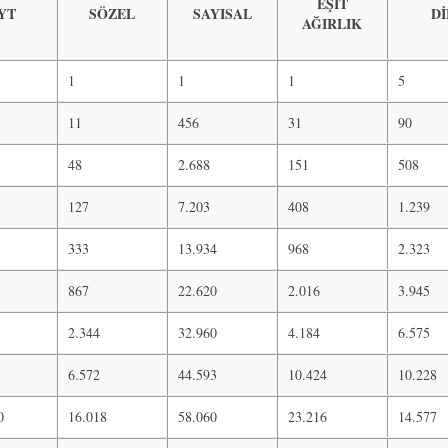
EŞİT
YT
SÖZEL
SAYISAL
Dİ
AĞIRLIK
1
1
1
5
11
456
31
90
48
2.688
151
508
127
7.203
408
1.239
333
13.934
968
2.323
867
22.620
2.016
3.945
2.344
32.960
4.184
6.575
6.572
44.593
10.424
10.228
0
16.018
58.060
23.216
14.577