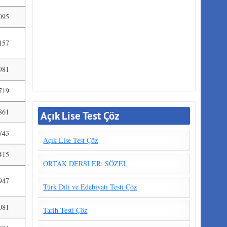
095
157
981
719
861
Açık Lise Test Çöz
743
Açık Lise Test Çöz
415
ORTAK DERSLER: SÖZEL
947
Türk Dili ve Edebiyatı Testi Çöz
081
Tarih Testi Çöz