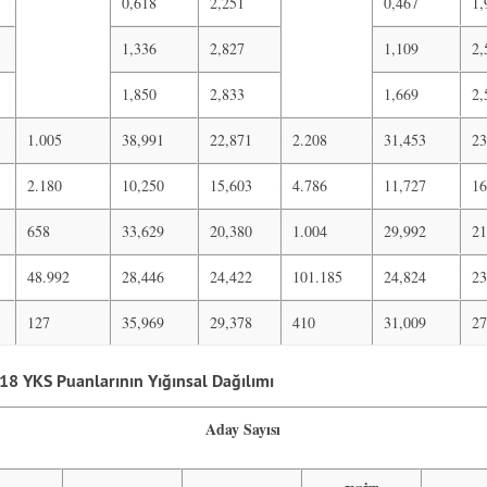
0,618
2,251
0,467
1,
1,336
2,827
1,109
2,
1,850
2,833
1,669
2,
1.005
38,991
22,871
2.208
31,453
23
2.180
10,250
15,603
4.786
11,727
16
658
33,629
20,380
1.004
29,992
21
48.992
28,446
24,422
101.185
24,824
23
127
35,969
29,378
410
31,009
27
8 YKS Puanlarının Yığınsal Dağılımı
Aday Sayısı