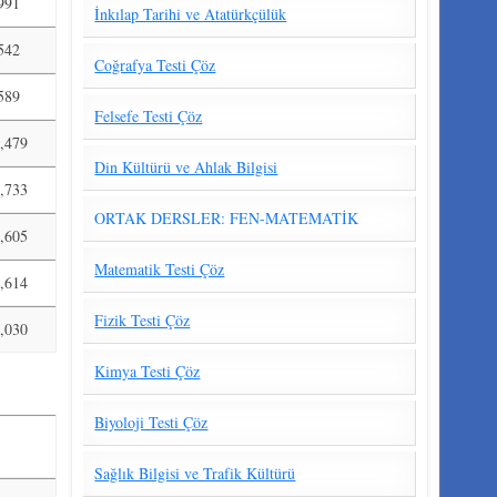
991
İnkılap Tarihi ve Atatürkçülük
542
Coğrafya Testi Çöz
589
Felsefe Testi Çöz
,479
Din Kültürü ve Ahlak Bilgisi
,733
ORTAK DERSLER: FEN-MATEMATİK
,605
Matematik Testi Çöz
,614
Fizik Testi Çöz
,030
Kimya Testi Çöz
Biyoloji Testi Çöz
Sağlık Bilgisi ve Trafik Kültürü