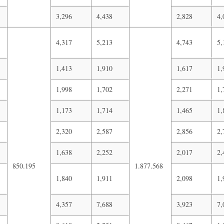
3,296
4,438
2,828
4,
4,317
5,213
4,743
5,
1,413
1,910
1,617
1,
1,998
1,702
2,271
1,
1,173
1,714
1,465
1,
2,320
2,587
2,856
2,
1,638
2,252
2,017
2,
850.195
1.877.568
1,840
1,911
2,098
1,
4,357
7,688
3,923
7,