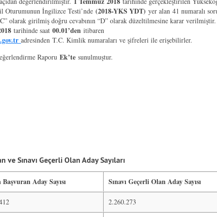
1 Temmuz
2018
açıdan değerlendirilmiştir.
tarihinde gerçekleştirilen Yüksekö
(2
018-YKS YDT)
l Oturumunun İngilizce Testi’nde
yer alan 41 numaralı soru
“C” olarak girilmiş doğru cevabının “D” olarak düzeltilmesine karar verilmiştir.
2018
00.01’den
tarihinde saat
itibaren
.gov.tr
adresinden T.C. Kimlik numaraları ve şifreleri ile erişebilirler.
Ek’te
eğerlendirme Raporu
sunulmuştur.
 ve Sınavı Geçerli Olan Aday Sayıları
a Başvuran Aday Sayısı
Sınavı Geçerli Olan Aday Sayısı
.412
2.260.273