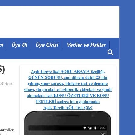
im
Üye Ol
Üye Girişi
Veriler ve Haklar
S)
Açık Liseye özel SORU ARAMA özelliği,
GÜNÜN SORUSU, son dönem dahil 25 bin
çıkmış sınav sorusu, binlerce test ve deneme
62 views
sınavı, duyurular ve rehberlik videoları ve şimdi
abonelere özel KONU ÖZETLERİ VE KONU
TESTLERİ sadece bu uygulamada:
Açık Tercih AÖL Test Çöz!
ntrolleri