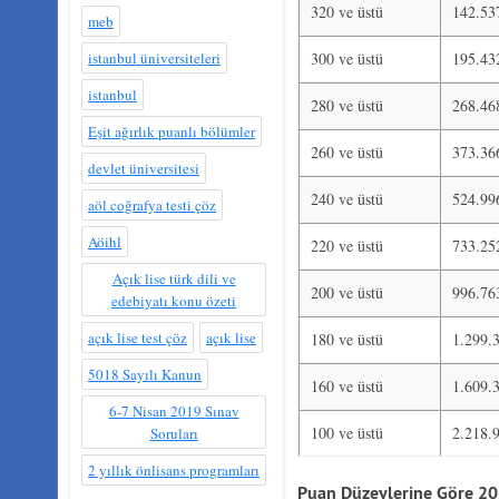
320 ve üstü
142.53
meb
istanbul üniversiteleri
300 ve üstü
195.43
istanbul
280 ve üstü
268.46
Eşit ağırlık puanlı bölümler
260 ve üstü
373.36
devlet üniversitesi
240 ve üstü
524.99
aöl coğrafya testi çöz
Aöihl
220 ve üstü
733.25
Açık lise türk dili ve
200 ve üstü
996.76
edebiyatı konu özeti
açık lise test çöz
açık lise
180 ve üstü
1.299.
5018 Sayılı Kanun
160 ve üstü
1.609.
6-7 Nisan 2019 Sınav
100 ve üstü
2.218.
Soruları
2 yıllık önlisans programları
Puan Düzeylerine Göre 201