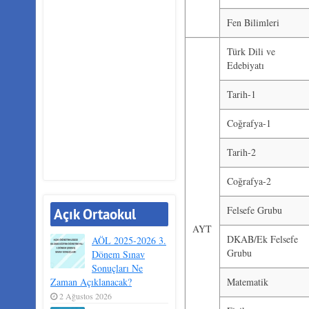
Fen Bilimleri
Türk Dili ve
Edebiyatı
Tarih-1
Coğrafya-1
Tarih-2
Coğrafya-2
Felsefe Grubu
Açık Ortaokul
AYT
DKAB/Ek Felsefe
AÖL 2025-2026 3.
Grubu
Dönem Sınav
Sonuçları Ne
Zaman Açıklanacak?
Matematik
2 Ağustos 2026