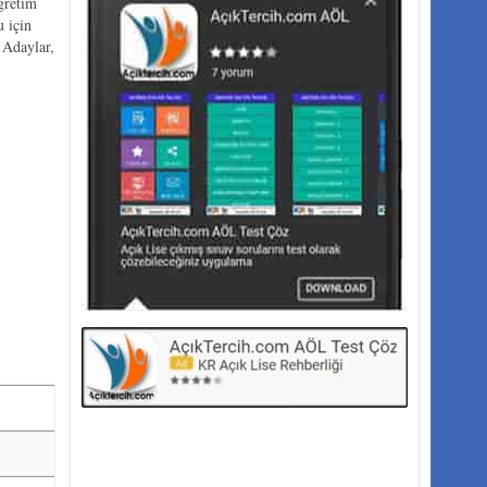
ğretim
 için
 Adaylar,