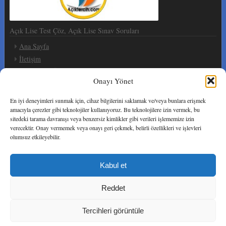
Açık Lise Test Çöz, Açık Lise Sınav Soruları
Ana Sayfa
İletişim
Giriş Yap / Üye Ol
Onayı Yönet
Sosyal Ağlar
En iyi deneyimleri sunmak için, cihaz bilgilerini saklamak ve/veya bunlara erişmek
amacıyla çerezler gibi teknolojiler kullanıyoruz. Bu teknolojilere izin vermek, bu
sitedeki tarama davranışı veya benzersiz kimlikler gibi verileri işlememize izin
verecektir. Onay vermemek veya onayı geri çekmek, belirli özellikleri ve işlevleri
olumsuz etkileyebilir.
Telif ve İmtiyaz Hakkı
Kabul et
Sitemizde yayınlanan Açık Öğretim Liseleri Sınav sorularının
yayın izni telif ücreti ödenerek alınmıştır.
Reddet
Veri Toplama ve Kişisel Bilgilerinizin Gizliliğini Koruma
Politikamız
Tercihleri görüntüle