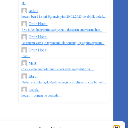
ilk...
sedef:
hocam ben 11.sınıf öğrencisiyim 20.02.2023 de aöl ilk defa k...
Onur Hoca:
7 ve 8 den hangilerini seçtiysen o derslerin sınavlarına haz...
Onur Hoca:
İki anlamı var: 1) Öğrencinin ilk dönemş; 2) Eğitim öğretim...
Onur Hoca:
Evet...
Mert:
Çocuk gelişimi bölümünü erkeklerde okuyabilir mi.....
Ebru:
Neden çocuklar açıköğretime geçiyor,söyliyeyim size bir veli...
melek:
hocam 1 donem ne demkdır...