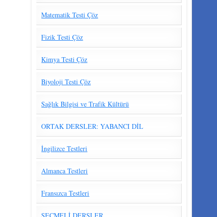
Matematik Testi Çöz
Fizik Testi Çöz
Kimya Testi Çöz
Biyoloji Testi Çöz
Sağlık Bilgisi ve Trafik Kültürü
ORTAK DERSLER: YABANCI DİL
İngilizce Testleri
Almanca Testleri
Fransızca Testleri
SEÇMELİ DERSLER