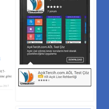
h
017-
ine göre
tos 2017