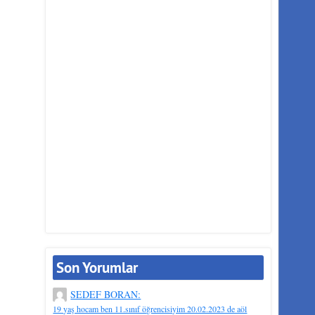
Son Yorumlar
SEDEF BORAN:
19 yaş hocam ben 11.sınıf öğrencisiyim 20.02.2023 de aöl