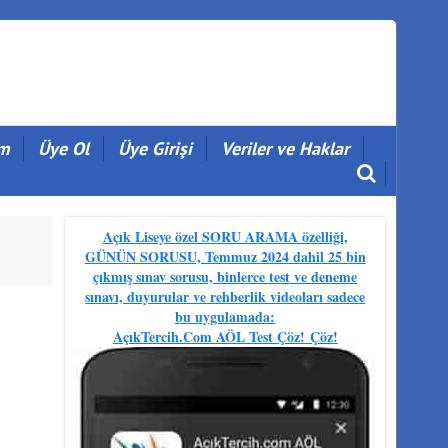
im
Üye Ol
Üye Girişi
Veriler ve Haklar
Açık Liseye özel SORU ARAMA özelliği,
GÜNÜN SORUSU, Temmuz 2024 dahil 25 bin
çıkmış sınav sorusu, binlerce test ve deneme
sınavı, duyurular ve rehberlik videoları sadece
bu uygulamada:
AçıkTercih.Com AÖL Test Çöz!
Çöz!