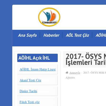
Ana Sayfa
Haberler
AÖL Test Çöz
AÖİHL
2017- ÖSYS Mi
AÖİHL Açık İHL
İşlemleri Tar
AÖİHL İmam Hatip Lisesi
Anasayfa
››
2017- ÖSYS Milli Sp
Ağustos
Akaid Testi Çöz
Dinler Tarihi
Fıkıh Testi çöz