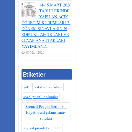
14-15 MART 2026
TARİHLERİNDE
YAPILAN AÇIK
ÖĞRETİM KURUMLARI 2.
DÖNEM SINAVLARININ
SORU KİTAPÇIKLARI VE
CEVAP ANAHTARLARI
YAYIMLANDI
18 Mart 2026
Etiketler
yök
vakıf üniversitesi
sözel puanlı bölümler
Seçmeli Peygamberimizin
Hayatı dersi çıkmış sınav
soruları
sayısal puanlı bölümler