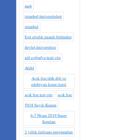
meb
istanbul üniversiteleri
istanbul
Eşit ağırlık puanlı bölümler
devlet üniversitesi
aöl coğrafya testi çöz
Aöihl
Açık lise türk dili ve
edebiyatı konu özeti
açık lise test çöz
açık lise
5018 Sayılı Kanun
6-7 Nisan 2019 Sınav
Soruları
2 yıllık önlisans programları