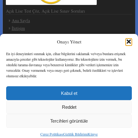
Açık Lise Test Çöz, Açık Lise Sınav Soruları
Ana Sayfa
İletişim
Giriş Yap / Üye Ol
Onayı Yönet
Sosyal Ağlar
En iyi deneyimleri sunmak için, cihaz bilgilerini saklamak ve/veya bunlara erişmek
amacıyla çerezler gibi teknolojiler kullanıyoruz. Bu teknolojilere izin vermek, bu
sitedeki tarama davranışı veya benzersiz kimlikler gibi verileri işlememize izin
verecektir. Onay vermemek veya onayı geri çekmek, belirli özellikleri ve işlevleri
olumsuz etkileyebilir.
Telif ve İmtiyaz Hakkı
Kabul et
Sitemizde yayınlanan Açık Öğretim Liseleri Sınav sorularının
yayın izni telif ücreti ödenerek alınmıştır.
Reddet
Veri Toplama ve Kişisel Bilgilerinizin Gizliliğini Koruma
Politikamız
Tercihleri görüntüle
Çerez Politikası
Gizlilik Bildirimi
Künye