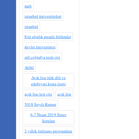
meb
istanbul üniversiteleri
istanbul
Eşit ağırlık puanlı bölümler
devlet üniversitesi
aöl coğrafya testi çöz
Aöihl
Açık lise türk dili ve
edebiyatı konu özeti
açık lise test çöz
açık lise
5018 Sayılı Kanun
6-7 Nisan 2019 Sınav
Soruları
2 yıllık önlisans programları