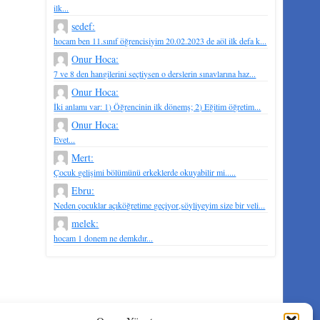
ilk...
sedef:
hocam ben 11.sınıf öğrencisiyim 20.02.2023 de aöl ilk defa k...
Onur Hoca:
7 ve 8 den hangilerini seçtiysen o derslerin sınavlarına haz...
Onur Hoca:
İki anlamı var: 1) Öğrencinin ilk dönemş; 2) Eğitim öğretim...
Onur Hoca:
Evet...
Mert:
Çocuk gelişimi bölümünü erkeklerde okuyabilir mi.....
Ebru:
Neden çocuklar açıköğretime geçiyor,söyliyeyim size bir veli...
melek:
hocam 1 donem ne demkdır...