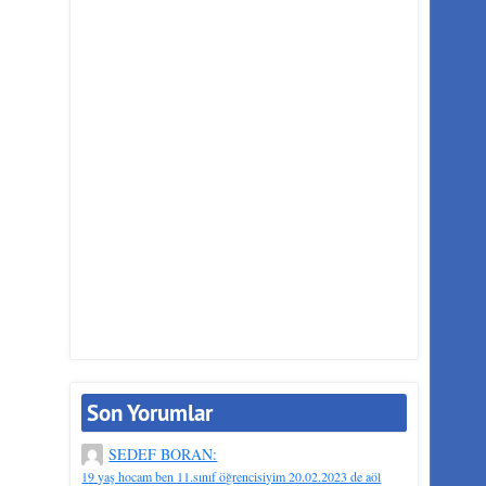
Son Yorumlar
SEDEF BORAN:
19 yaş hocam ben 11.sınıf öğrencisiyim 20.02.2023 de aöl