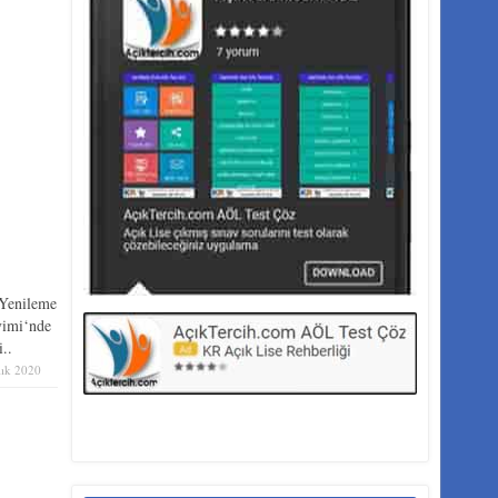
 Yenileme
vimi‘nde
..
lık 2020