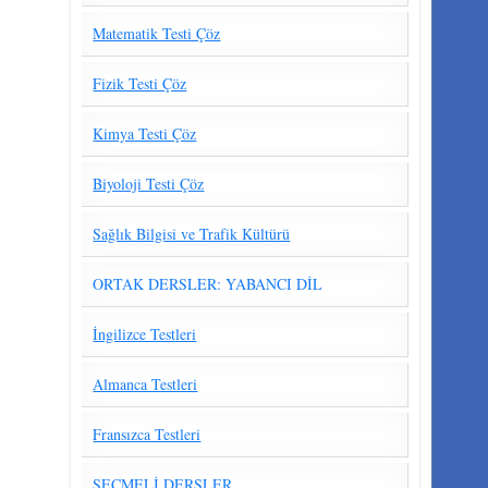
Matematik Testi Çöz
Fizik Testi Çöz
Kimya Testi Çöz
Biyoloji Testi Çöz
Sağlık Bilgisi ve Trafik Kültürü
ORTAK DERSLER: YABANCI DİL
İngilizce Testleri
Almanca Testleri
Fransızca Testleri
SEÇMELİ DERSLER