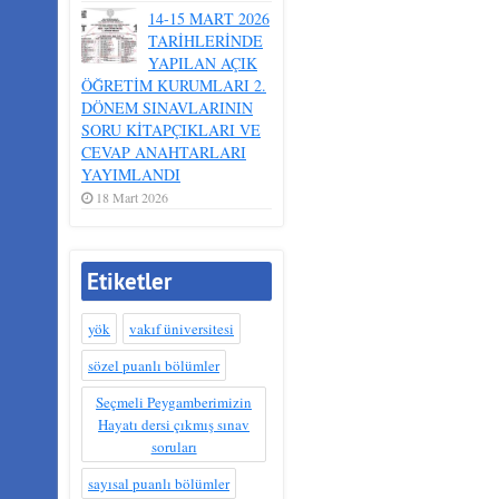
14-15 MART 2026
TARİHLERİNDE
YAPILAN AÇIK
ÖĞRETİM KURUMLARI 2.
DÖNEM SINAVLARININ
SORU KİTAPÇIKLARI VE
CEVAP ANAHTARLARI
YAYIMLANDI
18 Mart 2026
Etiketler
yök
vakıf üniversitesi
sözel puanlı bölümler
Seçmeli Peygamberimizin
Hayatı dersi çıkmış sınav
soruları
sayısal puanlı bölümler