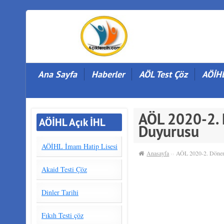
Ana Sayfa
Haberler
AÖL Test Çöz
AÖİHL
AÖL 2020-2. 
AÖİHL Açık İHL
Duyurusu
AÖİHL İmam Hatip Lisesi
Anasayfa
››
AÖL 2020-2. Dönem 
Akaid Testi Çöz
Dinler Tarihi
Fıkıh Testi çöz