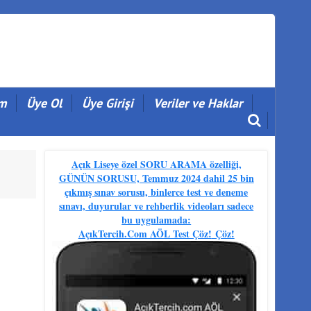
im
Üye Ol
Üye Girişi
Veriler ve Haklar
Açık Liseye özel SORU ARAMA özelliği,
GÜNÜN SORUSU, Temmuz 2024 dahil 25 bin
çıkmış sınav sorusu, binlerce test ve deneme
sınavı, duyurular ve rehberlik videoları sadece
bu uygulamada:
AçıkTercih.Com AÖL Test Çöz!
Çöz!