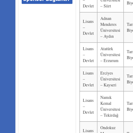
Biy
Devlet
– Siirt
Adnan
Lisans
Menderes
Tar
–
Üniversitesi
Biy
Devlet
– Aydın
Lisans
Atatürk
Tar
–
Üniversitesi
Biy
Devlet
– Erzurum
Lisans
Erciyes
Tar
–
Üniversitesi
Biy
Devlet
– Kayseri
Namık
Lisans
Kemal
Tar
–
Üniversitesi
Biy
Devlet
– Tekirdağ
Ondokuz
Lisans