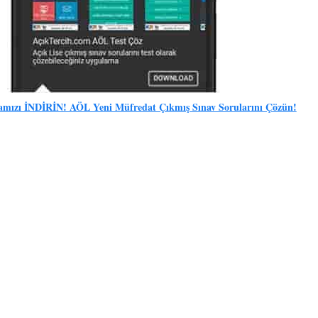
mızı İNDİRİN! AÖL Yeni Müfredat Çıkmış Sınav Sorularını Çözün!