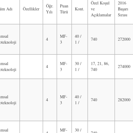
Özel Koşul
2016
Öğr.
Puan
lüm Adı
Özellikler
Kont.
ve
Başarı
Yılı
Türü
Açıklamalar
Sırası
ımsal
MF-
40 /
4
740
272000
oteknoloji
3
1 /
ımsal
MF-
30 /
17, 21, 86,
4
274000
oteknoloji
3
1 /
740
ımsal
MF-
40 /
4
740
282000
oteknoloji
3
1 /
ımsal
MF-
30 /
4
740
…